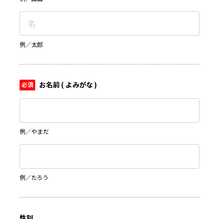
例／太郎
お名前 ( よみがな )
例／やまだ
例／たろう
性別