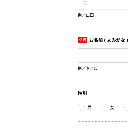
例／山田
お名前 ( よみがな 
例／やまだ
性別
男
女