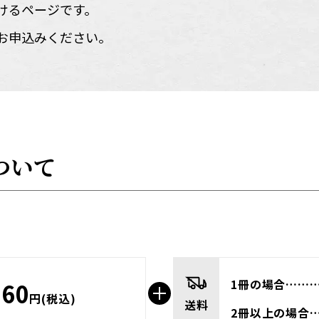
けるページです。
お申込みください。
ついて
1冊の場合……
660
円(税込)
送料
2冊以上の場合