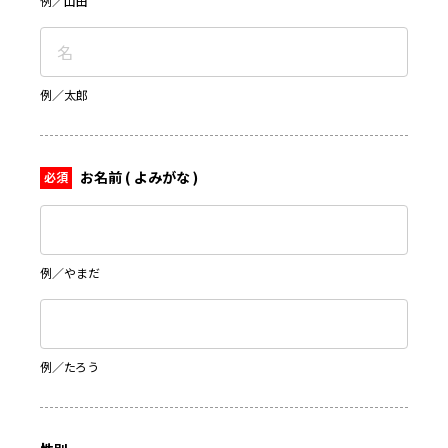
例／山田
例／太郎
お名前 ( よみがな )
例／やまだ
例／たろう