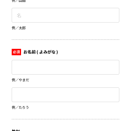
例／山田
例／太郎
お名前 ( よみがな )
例／やまだ
例／たろう