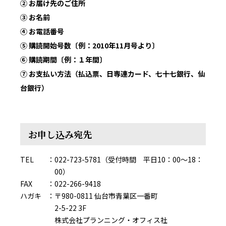
② お届け先のご住所
③ お名前
④ お電話番号
⑤ 購読開始号数〔例：2010年11月号より〕
⑥ 購読期間〔例：１年間〕
⑦ お支払い方法（払込票、日専連カード、七十七銀行、仙
台銀行）
お申し込み宛先
TEL
022-723-5781（受付時間 平日10：00～18：
00）
FAX
022-266-9418
ハガキ
〒980-0811 仙台市青葉区一番町
2-5-22 3F
株式会社プランニング・オフィス社