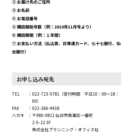
② お届け先のご住所
③ お名前
④ お電話番号
⑤ 購読開始号数〔例：2010年11月号より〕
⑥ 購読期間〔例：１年間〕
⑦ お支払い方法（払込票、日専連カード、七十七銀行、仙
台銀行）
お申し込み宛先
TEL
022-723-5781（受付時間 平日10：00～18：
00）
FAX
022-266-9418
ハガキ
〒980-0811 仙台市青葉区一番町
2-5-22 3F
株式会社プランニング・オフィス社