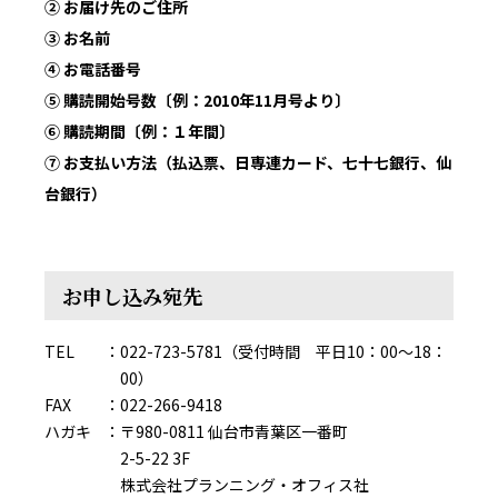
② お届け先のご住所
③ お名前
④ お電話番号
⑤ 購読開始号数〔例：2010年11月号より〕
⑥ 購読期間〔例：１年間〕
⑦ お支払い方法（払込票、日専連カード、七十七銀行、仙
台銀行）
お申し込み宛先
TEL
022-723-5781（受付時間 平日10：00～18：
00）
FAX
022-266-9418
ハガキ
〒980-0811 仙台市青葉区一番町
2-5-22 3F
株式会社プランニング・オフィス社